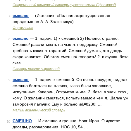
Современный толковый словарь русского языка Ефремовой
смешно
— (Источник: «Полная акцентуированная
7
парадигма по А. А. Зализняку») …
Формы слов
смешно
— 1. нареч. 1) к смешной 2) Нелепо, странно.
8
Смешно/ рассчитывать на чью л. поддержку. Смешно/
требовать каких л. гарантий. Смешно/ думать, что дождь
скоро кончится. Об этом смешно/ говорить! 2. в функц. безл.
сказ …
Словарь многих выражений
смешно́
— 1. нареч. к смешной. Он очень похудел, пиджак
9
смешно болтался на плечах, глаза были запавшие,
испуганные. Каверин, Открытая книга. 2. безл. в знач. сказ.,
кому. О желании смеяться, испытываемом кем л. Шалун уж
заморозил пальчик: Ему и больно и&#8230; …
Малый академический словарь
СМЕШНО
— И смешно и грешно. Новг. Ирон. О чувстве
10
досады, разочарования. НОС 10, 54 …