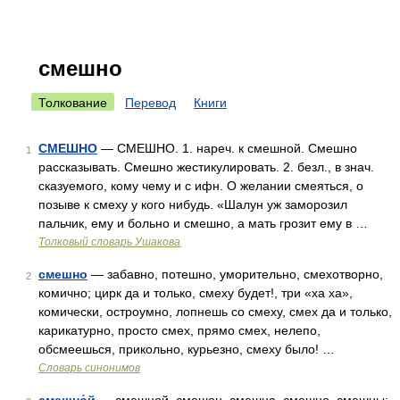
смешно
Толкование
Перевод
Книги
СМЕШНО
— СМЕШНО. 1. нареч. к смешной. Смешно
1
рассказывать. Смешно жестикулировать. 2. безл., в знач.
сказуемого, кому чему и с ифн. О желании смеяться, о
позыве к смеху у кого нибудь. «Шалун уж заморозил
пальчик, ему и больно и смешно, а мать грозит ему в …
Толковый словарь Ушакова
смешно
— забавно, потешно, уморительно, смехотворно,
2
комично; цирк да и только, смеху будет!, три «ха ха»,
комически, остроумно, лопнешь со смеху, смех да и только,
карикатурно, просто смех, прямо смех, нелепо,
обсмеешься, прикольно, курьезно, смеху было! …
Словарь синонимов