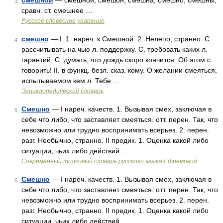
смешно́й
— смешной, смешон, смешна, смешно, смешны;
3
сравн. ст. смешнее …
Русское словесное ударение
смешно
— I. 1. нареч. к Смешной. 2. Нелепо, странно. С.
4
рассчитывать на чью л. поддержку. С. требовать каких л.
гарантий. С. думать, что дождь скоро кончится. Об этом с.
говорить! II. в функц. безл. сказ. кому. О желании смеяться,
испытываемом кем л. Тебе …
Энциклопедический словарь
Смешно
— I нареч. качеств. 1. Вызывая смех, заключая в
5
себе что либо, что заставляет смеяться. отт. перен. Так, что
невозможно или трудно воспринимать всерьез. 2. перен.
разг. Необычно, странно. II предик. 1. Оценка какой либо
ситуации, чьих либо действий …
Современный толковый словарь русского языка Ефремовой
Смешно
— I нареч. качеств. 1. Вызывая смех, заключая в
6
себе что либо, что заставляет смеяться. отт. перен. Так, что
невозможно или трудно воспринимать всерьез. 2. перен.
разг. Необычно, странно. II предик. 1. Оценка какой либо
ситуации, чьих либо действий …